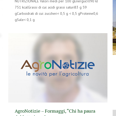
NUTRIZIONALE Valori medi per 100 gEnergia3090 kJ
751 kcalGrassi di cui: acidi grassi saturi83 g 59
gCarboidrati di cui: zuccheri< 0,5 g < 0,5 gProteine0,6
gSale< 0,1 g
AgroNotizie – Formaggi, “Chi ha paura