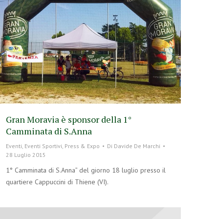
Gran Moravia è sponsor della 1°
Camminata di S.Anna
Eventi
,
Eventi Sportivi
,
Press & Expo
Di
Davide De Marchi
28 Luglio 2015
1° Camminata di S.Anna” del giorno 18 luglio presso il
quartiere Cappuccini di Thiene (VI).