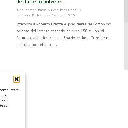
del latte in polvere…
Area Stampa
,
Press & Expo
,
Redazionali
Di
Davide De Marchi
14 Luglio 2015
Intervista a Roberto Brazzale, presidente dell’omonimo
colosso del lattiero caseario da circa 150 milioni di
fatturato, sulla richiesta Ue. Spazio anche a Grexit, euro
e al rilancio del burro…
 memorizzare
ie ci
ci su
te su