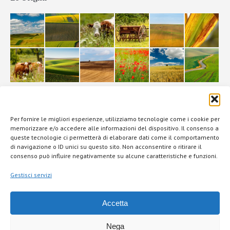
La Filiera
Per fornire le migliori esperienze, utilizziamo tecnologie come i cookie per
memorizzare e/o accedere alle informazioni del dispositivo. Il consenso a
queste tecnologie ci permetterà di elaborare dati come il comportamento
di navigazione o ID unici su questo sito. Non acconsentire o ritirare il
consenso può influire negativamente su alcune caratteristiche e funzioni.
Gestisci servizi
Accetta
Questo sito Web utilizza
cookie
per offrirti la migliore esperienza.
Per consentire fare clic sul pulsante "Accetta".
Nega