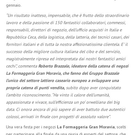
gennaio.
“Un risultato inatteso, impensabile, che è frutto dello straordinario
lavoro e della passione di 150 fantastici collaboratori, commessi,
responsabili, direttori di negozio, dell’ufficio acquisti in Italia e
Repubblica Ceca, della logistica, della latteria, dei tecnici casari, dei
fornitori italiani e di tutta la nostra affezionatissima clientela. E’ il
successo della migliore cultura italiana del cibo e del servizio,
magistralmente ripresa ed interpretata dai nostri fantastici amici
cechi”, commenta
Roberto Brazzale, ideatore della catena di negozi
La Formaggeria Gran Moravia, che fanno del Gruppo Brazzale
l’unico del settore lattiero caseario europeo a sviluppare una
propria catena di punti vendita,
subito dopo aver conquistato
l’ambito riconoscimento.
“Ha vinto il calore dell’umanità,
appassionata e vivace, sull’efficienza un po’ orwelliana dei big
data. Ci onora ancora di più sapere di aver battuto due autentici
colossi, arrivati in finale con progetti di assoluto valore”
.
Una vera festa per i negozi
La Formaggeria Gran Moravia
, scelti
per partecipare alla finale da una giuria di esperti del settore, che