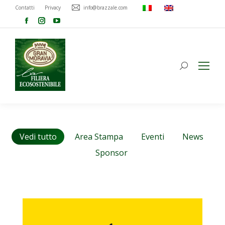
Contatti
Privacy
info@brazzale.com
Vedi tutto
Area Stampa
Eventi
News
Sponsor