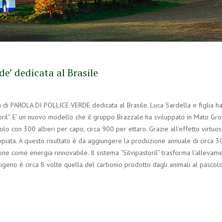
de’ dedicata al Brasile
 di PAROLA DI POLLICE VERDE dedicata al Brasile. Luca Sardella e figlia h
storil”. E’ un nuovo modello che il gruppo Brazzale ha sviluppato in Mato Gr
colo con 300 alberi per capo, circa 900 per ettaro. Grazie all’effetto virtuo
piata. A questo risultato è da aggiungere la produzione annuale di circa 30
one come energia rinnovabile. Il sistema “Silvipastoril” trasforma l’allevame
igeno è circa 8 volte quella del carbonio prodotto dagli animali al pascolo