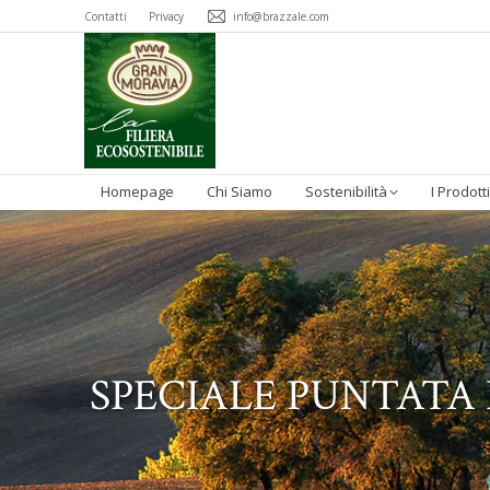
Contatti
Privacy
info@brazzale.com
Homepage
Chi Siamo
Sostenibilità
I Prodotti
SPECIALE PUNTATA 