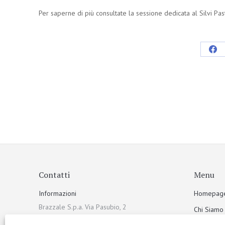
Per saperne di più consultate la sessione dedicata al Silvi Pasto
Contatti
Menu
Informazioni
Homepag
Brazzale S.p.a. Via Pasubio, 2
Chi Siamo
36010 Zanè (VI) Italia