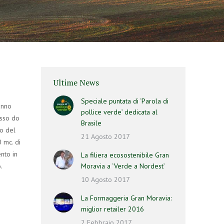
Ultime News
Speciale puntata di ‘Parola di
anno
pollice verde’ dedicata al
osso do
Brasile
so del
21 Agosto 2017
 mc. di
nto in
La filiera ecosostenibile Gran
.
Moravia a ‘Verde a Nordest’
10 Agosto 2017
La Formaggeria Gran Moravia:
miglior retailer 2016
2 Febbraio 2017