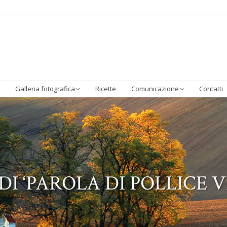
Homepage
Chi Siamo
Sostenibilità
I Prodotti
Galleria 
Galleria fotografica
Ricette
Comunicazione
Contatti
DI ‘PAROLA DI POLLICE 