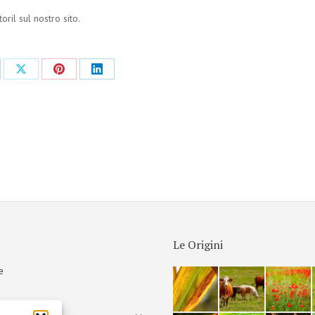
ril sul nostro sito.
Le Origini
e