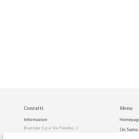
Contatti
Menu
Informazioni
Homepag
Brazzale S.p.a. Via Pasubio, 2
Chi Siamo
36010 Zanè (VI) Italia