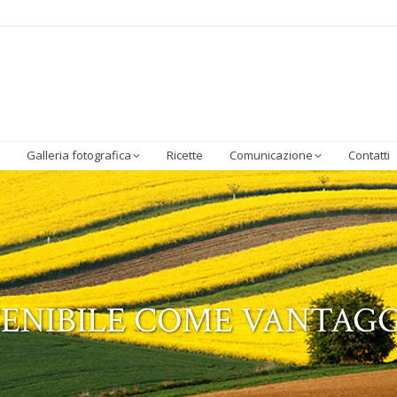
Homepage
Chi Siamo
Sostenibilità
I Prodotti
Galleria 
Galleria fotografica
Ricette
Comunicazione
Contatti
TENIBILE COME VANTAG