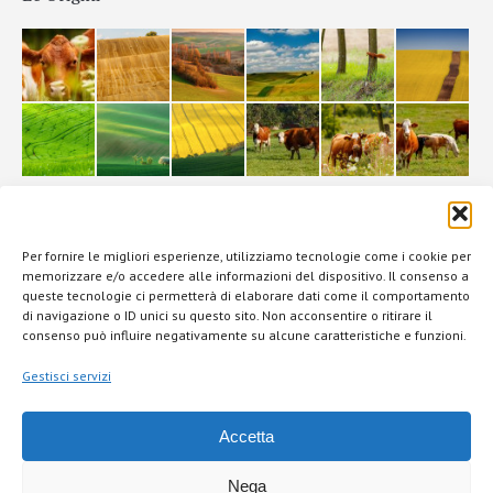
La Filiera
Per fornire le migliori esperienze, utilizziamo tecnologie come i cookie per
memorizzare e/o accedere alle informazioni del dispositivo. Il consenso a
queste tecnologie ci permetterà di elaborare dati come il comportamento
di navigazione o ID unici su questo sito. Non acconsentire o ritirare il
consenso può influire negativamente su alcune caratteristiche e funzioni.
Gestisci servizi
Accetta
Questo sito Web utilizza
cookie
per offrirti la migliore esperienza.
Per consentire fare clic sul pulsante "Accetta".
Nega