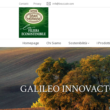
Contatti
Privacy
info@brazzale.com
Homepage
Chi Siamo
Sostenibilità
I Prodotti
GALILEO INNOVACTO