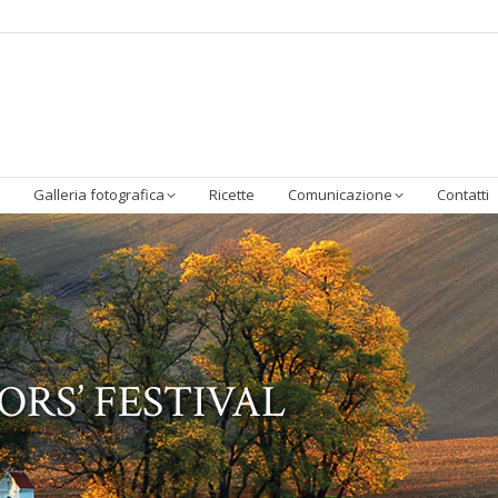
Homepage
Chi Siamo
Sostenibilità
I Prodotti
Galleria 
Galleria fotografica
Ricette
Comunicazione
Contatti
RS’ FESTIVAL