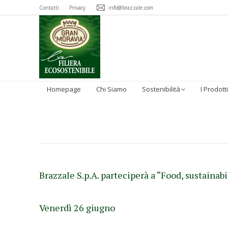
Contatti
Privacy
info@brazzale.com
Homepage
Chi Siamo
Sostenibilità
I Prodotti
Brazzale S.p.A. parteciperà a “Food, sustain
Venerdì 26 giugno