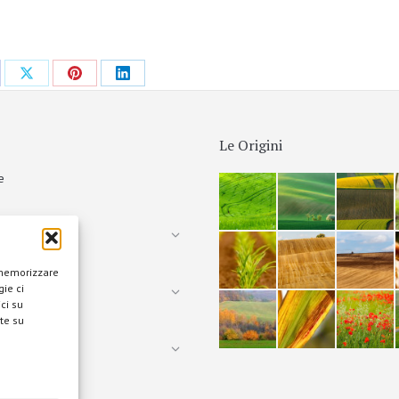
Le Origini
e
tà
 memorizzare
ie ci
otografica
ci su
te su
ione