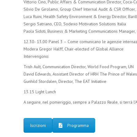
Vittorio Cino, Public Affairs & Communication Director, Coca-Co
Silvio De Girolamo, Group Chief Internal Audit & CSR Officer, 
Luca Ruini, Health Safety Environment & Energy Director, Bari
Sergio Satriano, CEO, Sodexo Motivation Solutions Italia
Paola Sidoti, Business & Marketing Communications Manager,
12.30- 13.00 Panel 3 – Come comunicano le agenzie internaz
Modera Gregor Halff, Chair-elected of Global Alliance
Intervengono:
Trish Ault, Communication Director, World Food Program, UN
David Edwards, Assistant Director of HRH The Prince of Wales’s
Gunhild Stordalen, Director, The EAT Initiative
13.15 Light Lunch
A seguire, nel pomeriggio, sempre a Palazzo Reale, si terrà l
Iscrizioni
Programma