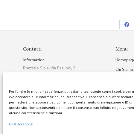
Contatti
Menu
Informazioni
Homepag
Brazzale S.p.a. Via Pasubio, 2
Chi Siamo
36010 Zanè (VI) Italia
Sostenibili
Telefono
I Prodotti
Per fornire le migliori esperienze, utilizziamo tecnologie come i cookie per
+39 0445 313900
e/o accedere alle informazioni del dispositivo. Il consenso a queste tecnolog
Galleria f
permetterà di elaborare dati come il comportamento di navigazione o ID uni
Mail
Ricette
questo sito. Non acconsentire o ritirare il consenso può influire negativamen
info@brazzale.com
alcune caratteristiche e funzioni.
Comunicaz
Gestisci servizi
Contatti