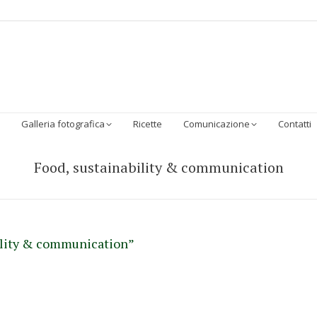
Homepage
Chi Siamo
Sostenibilità
I Prodotti
Galleria 
Galleria fotografica
Ricette
Comunicazione
Contatti
Food, sustainability & communication
ability & communication”