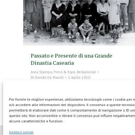
Passato e Presente di una Grande
Dinastia Casearia
Area Stampa
,
Press & Expo
,
Redazionali
Di
Davide De Marchi
1 Aprile 2010
Le storie di Asiago e della famiglia Brazzale si
intrecciano nel segno della tradizione casearia.
Per fornire le migliori esperienze, utilizziamo tecnologie come i cookie per
Già nel 1507 tale Rigo Brazzale era censito tra i
e/o accedere alle informazioni del dispositivo. Il consenso a queste tecnolog
cittadini di Asiago e chissà quando la famiglia iniziò a
permetterà di elaborare dati come il comportamento di navigazione o ID uni
commerciare il burro…
questo sito. Non acconsentire o ritirare il consenso può influire negativamen
alcune caratteristiche e funzioni.
Gestisci servizi