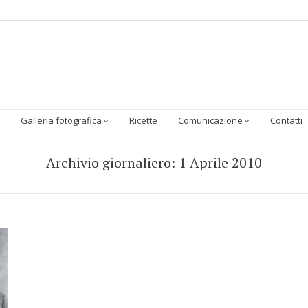
Homepage
Chi Siamo
Sostenibilità
I Prodotti
Galleria 
Galleria fotografica
Ricette
Comunicazione
Contatti
Archivio giornaliero:
1 Aprile 2010