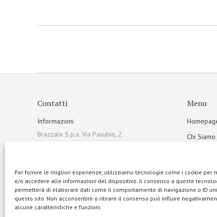
Contatti
Menu
Informazioni
Homepag
Brazzale S.p.a. Via Pasubio, 2
Chi Siamo
36010 Zanè (VI) Italia
Sostenibili
Telefono
I Prodotti
Per fornire le migliori esperienze, utilizziamo tecnologie come i cookie per
+39 0445 313900
e/o accedere alle informazioni del dispositivo. Il consenso a queste tecnolog
Galleria f
permetterà di elaborare dati come il comportamento di navigazione o ID uni
Mail
Ricette
questo sito. Non acconsentire o ritirare il consenso può influire negativamen
info@brazzale.com
alcune caratteristiche e funzioni.
Comunicaz