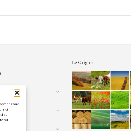
Le Origini
e
tà
 memorizzare
ie ci
otografica
ci su
te su
ione