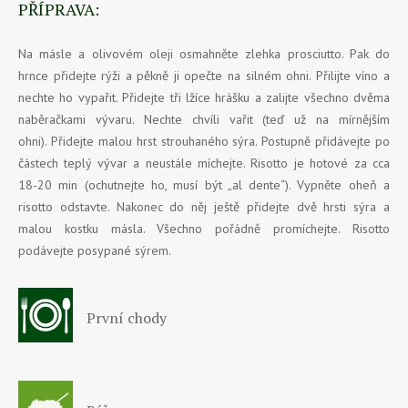
PŘÍPRAVA:
Na másle a olivovém oleji osmahněte zlehka prosciutto. Pak do
hrnce přidejte rýži a pěkně ji opečte na silném ohni. Přilijte víno a
nechte ho vypařit. Přidejte tři lžíce hrášku a zalijte všechno dvěma
naběračkami vývaru. Nechte chvíli vařit (teď už na mírnějším
ohni). Přidejte malou hrst strouhaného sýra. Postupně přidávejte po
částech teplý vývar a neustále míchejte. Risotto je hotové za cca
18-20 min (ochutnejte ho, musí být „al dente“). Vypněte oheň a
risotto odstavte. Nakonec do něj ještě přidejte dvě hrsti sýra a
malou kostku másla. Všechno pořádně promíchejte. Risotto
podávejte posypané sýrem.
První chody