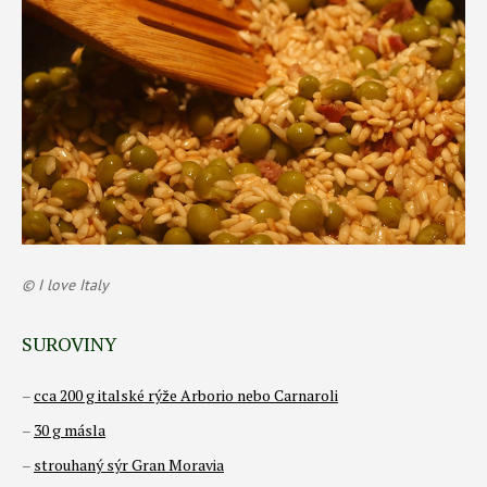
© I love Italy
SUROVINY
–
cca 200 g italské rýže Arborio nebo Carnaroli
–
30 g másla
–
strouhaný sýr Gran Moravia