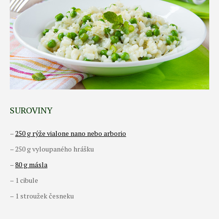
SUROVINY
–
250 g rýže vialone nano nebo arborio
– 250 g vyloupaného hrášku
–
80 g másla
– 1 cibule
– 1 stroužek česneku