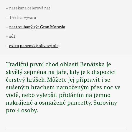
– nasekaná celerová nať
– 1 ½ litr vývaru
–
nastrouhaný sýr Gran Moravia
–
sůl
–
extra panenský olivový olej
Tradiční první chod oblasti Benátska je
skvělý zejména na jaře, kdy je k dispozici
čerstvý hrášek. Můžete jej připravit i se
sušeným hrachem namočeným přes noc ve
vodě, nebo vylepšit přidáním na jemno
nakrájené a osmažené pancetty. Suroviny
pro 4 osoby.