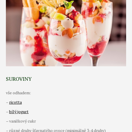
SUROVINY
vše odhadem:
–
ricotta
–
bílý jogurt
– vanilkový cukr
– různé druhy šťavnatého ovoce (minimálně 3-4 druhy)