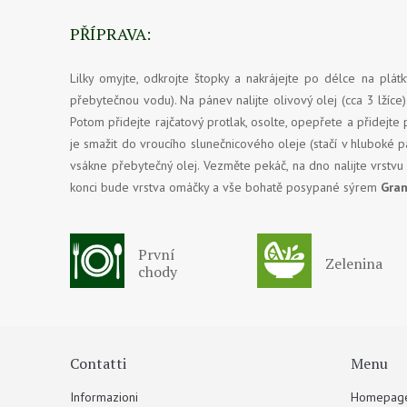
PŘÍPRAVA:
Lilky omyjte, odkrojte štopky a nakrájejte po délce na plá
přebytečnou vodu). Na pánev nalijte olivový olej (cca 3 lží
Potom přidejte rajčatový protlak, osolte, opepřete a přidejt
je smažit do vroucího slunečnicového oleje (stačí v hluboké 
vsákne přebytečný olej. Vezměte pekáč, na dno nalijte vrstvu
konci bude vrstva omáčky a vše bohatě posypané sýrem
Gran
První
Zelenina
chody
Contatti
Menu
Informazioni
Homepag