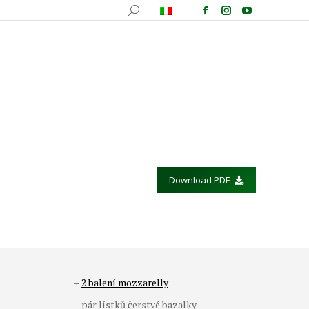
fotografica
Ricette
Comunicazione
Contatti
Download PDF
–
2 balení mozzarelly
– pár lístků čerstvé bazalky