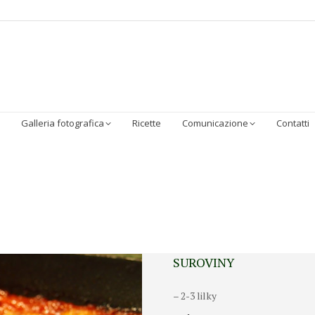
Homepage
Chi Siamo
Sostenibilità
I Prodotti
Galleria 
Galleria fotografica
Ricette
Comunicazione
Contatti
SUROVINY
– 2-3 lilky