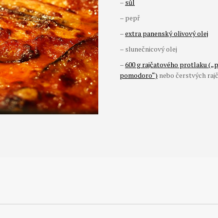
–
sůl
– pepř
–
extra panenský olivový olej
– slunečnicový olej
–
600 g rajčatového protlaku („p
pomodoro“)
nebo čerstvých raj