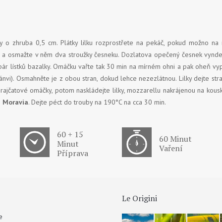
tky o zhruba 0,5 cm. Plátky lilku rozprostřete na pekáč, pokud možno na 
ce) a osmažte v něm dva stroužky česneku. Dozlatova opečený česnek vynd
e pár lístků bazalky. Omáčku vařte tak 30 min na mírném ohni a pak oheň vy
pánvi). Osmahněte je z obou stran, dokud lehce nezezlátnou. Lilky dejte s
 rajčatové omáčky, potom naskládejte lilky, mozzarellu nakrájenou na kous
 Moravia
. Dejte péct do trouby na 190°C na cca 30 min.
60 + 15
60 Minut
Minut
Vaření
Příprava
Le Origini
e