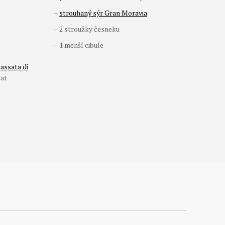
–
strouhaný sýr Gran Moravia
– 2 stroužky česneku
– 1 menší cibule
assata di
čat