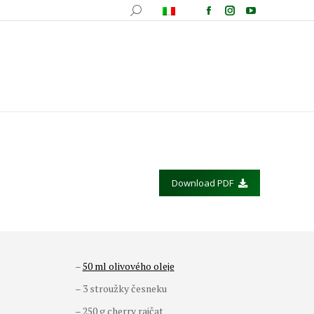
fotografica
Ricette
Comunicazione
Contatti
Download PDF
–
50 ml olivového oleje
– 3 stroužky česneku
– 250 g cherry rajčat