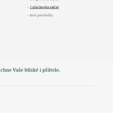
–
1 plechovka rajčat
– hrst petrželky
hne Vaše blízké i přátele.