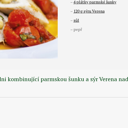
–
4 plátky parmské šunky
–
120 g sýru Verena
–
sůl
– pepř
ni kombinující parmskou šunku a sýr Verena nadc