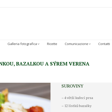
Homepage
Chi Siamo
Sostenibilità
I Prodotti
Galleria 
Galleria fotografica
Ricette
Comunicazione
Contatti
NKOU, BAZALKOU A SÝREM VERENA
SUROVINY
– 4 větší kuřecí prsa
– 12 lístků bazalky