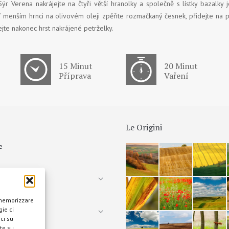
ýr Verena nakrájejte na čtyři větší hranolky a společně s lístky bazalky
V menším hrnci na olivovém oleji zpěňte rozmačkaný česnek, přidejte na pů
jte nakonec hrst nakrájené petrželky.
15 Minut
20 Minut
Příprava
Vaření
Le Origini
e
tà
 memorizzare
ie ci
otografica
ci su
te su