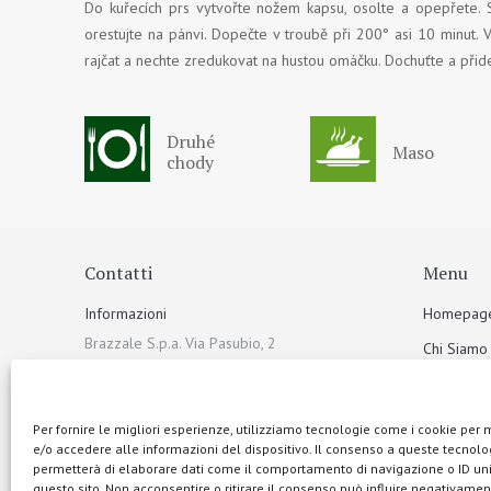
Do kuřecích prs vytvořte nožem kapsu, osolte a opepřete. S
orestujte na pánvi. Dopečte v troubě při 200° asi 10 minut. 
rajčat a nechte zredukovat na hustou omáčku. Dochuťte a přide
Druhé
Maso
chody
Contatti
Menu
Informazioni
Homepag
Brazzale S.p.a. Via Pasubio, 2
Chi Siamo
36010 Zanè (VI) Italia
Sostenibili
Telefono
I Prodotti
Per fornire le migliori esperienze, utilizziamo tecnologie come i cookie per
+39 0445 313900
e/o accedere alle informazioni del dispositivo. Il consenso a queste tecnolog
Galleria f
permetterà di elaborare dati come il comportamento di navigazione o ID uni
Mail
Ricette
questo sito. Non acconsentire o ritirare il consenso può influire negativamen