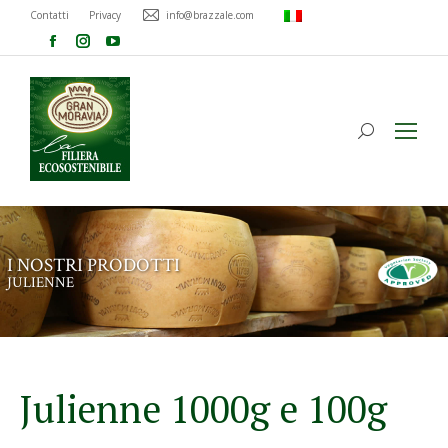
Contatti
Privacy
info@brazzale.com
I
N
O
S
T
R
I
P
R
O
D
O
T
T
I
J
U
L
I
E
N
N
E
Julienne 1000g e 100g