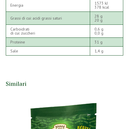
1573 kJ
Energia
378 kcal
28 g
Grassi di cui: acidi grassi saturi
20 g
Carboidrati
0,6 g
di cui: zuccheri
0,0 g
Proteine
31 g
Sale
1,4 g
Similari