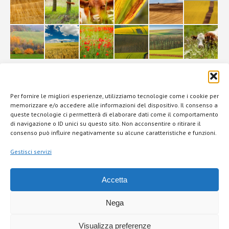
La Filiera
Per fornire le migliori esperienze, utilizziamo tecnologie come i cookie per
memorizzare e/o accedere alle informazioni del dispositivo. Il consenso a
queste tecnologie ci permetterà di elaborare dati come il comportamento
di navigazione o ID unici su questo sito. Non acconsentire o ritirare il
consenso può influire negativamente su alcune caratteristiche e funzioni.
Gestisci servizi
Accetta
Questo sito Web utilizza
cookie
per offrirti la migliore esperienza.
Per consentire fare clic sul pulsante "Accetta".
Nega
Accetta i cookie
Visualizza preferenze
© 2015 Brazzale S.p.A. - Via Pasubio 2 - 36010 Zanè (VI) Italia - P.IVA