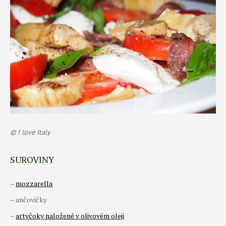
© I love Italy
SUROVINY
–
mozzarella
– ančovičky
–
artyčoky naložené v olivovém oleji